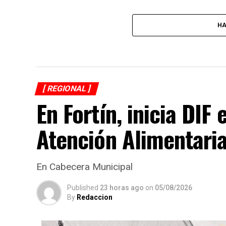
HA
[ REGIONAL ]
En Fortín, inicia DI
Atención Alimentari
En Cabecera Municipal
Published
23 horas ago
on
05/08/2026
By
Redaccion