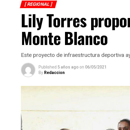
[ REGIONAL ]
Lily Torres propo
Monte Blanco
Este proyecto de infraestructura deportiva ay
Published
5 años ago
on
06/05/2021
By
Redaccion