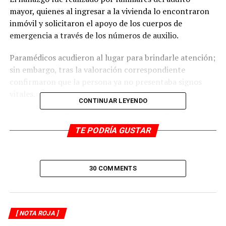
mayor, quienes al ingresar a la vivienda lo encontraron
inmóvil y solicitaron el apoyo de los cuerpos de
emergencia a través de los números de auxilio.
Paramédicos acudieron al lugar para brindarle atención;
sin embargo, tras la valoración correspondiente
confirmaron que la persona ya no presentaba signos
vitales.
CONTINUAR LEYENDO
De manera preliminar, se informó que el fallecimiento
podría estar relacionado con causas naturales, aunque
TE PODRÍA GUSTAR
serán las autoridades competentes las encargadas de
determinar las circunstancias exactas del deceso.
30 COMMENTS
Elementos de la Policía Estatal acordonaron el área y
dieron parte a la Fiscalía Regional. Más tarde arribaron
agentes ministeriales y personal de Servicios Periciales
para llevar a cabo las diligencias de ley.
[ NOTA ROJA ]