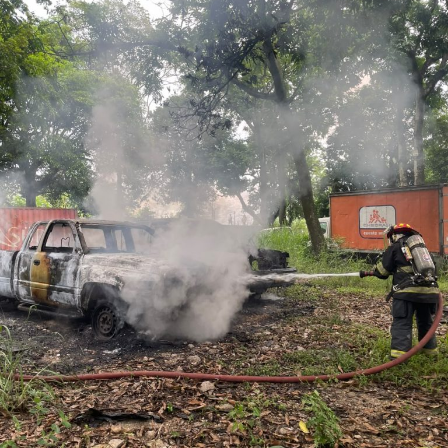
acreditada la responsabilidad de Anselmo “N”, Jesús “N”,
Diego “N”, Lauro Arturo “N”, Dana Natalia “N” y
Bonifacio “N”, imponiéndoles una pena de cuatro años y
nueve meses de prisión.
Los ahora sentenciados formaban parte de la Policía
Municipal de Coscomatepec durante la administración
del alcalde de Movimiento Ciudadano, Armando Reyes
Muñoz, y permanecerán recluidos en el Centro de
Reinserción Social de Mediana Seguridad de La Toma, en
Amatlán de los Reyes, donde cumplirán la condena.
Aunque durante el operativo fueron detenidos siete
policías municipales, la sentencia dada a conocer
corresponde únicamente a seis de ellos. Hasta el
momento, las autoridades no han informado la situación
jurídica del séptimo implicado.
El caso evidenció presuntas irregularidades dentro de la