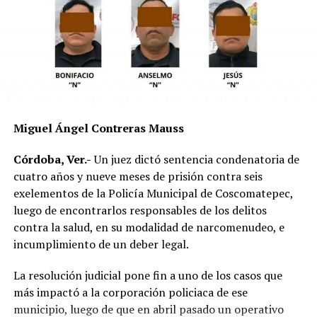
mojado y con menor adherencia.
El vehículo presuntamente involucrado también será
parte de las investigaciones para determinar la
mecánica del accidente y establecer si existió
responsabilidad por parte de alguno de los conductores.
Las autoridades exhortaron a los automovilistas y
Miguel Ángel Contreras Mauss
motociclistas a conducir con precaución, respetar los
límites de velocidad y aumentar la distancia de
Córdoba, Ver.-
Un juez dictó sentencia condenatoria de
seguridad entre vehículos, especialmente durante la
cuatro años y nueve meses de prisión contra seis
temporada de lluvias, cuando el riesgo de accidentes se
exelementos de la Policía Municipal de Coscomatepec,
incrementa en las carreteras de la región.
luego de encontrarlos responsables de los delitos
contra la salud, en su modalidad de narcomenudeo, e
La circulación en la zona se vio afectada por algunos
incumplimiento de un deber legal.
minutos mientras se realizaban las labores de auxilio y el
levantamiento de indicios por parte de las autoridades.
La resolución judicial pone fin a uno de los casos que
Posteriormente, el tránsito fue restablecido de manera
más impactó a la corporación policiaca de ese
normal.
municipio, luego de que en abril pasado un operativo