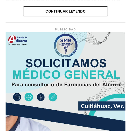
para sofocar el fuego, logrando controlar la emergencia
CONTINUAR LEYENDO
tras varios minutos de trabajo.
Como resultado del siniestro, dos camionetas quedaron
PUBLICIDAD
con daños totales a consecuencia de las llamas. No se
reportaron personas lesionadas ni fue necesario evacuar
la zona.
Las autoridades realizaron una inspección en el
deshuesadero para descartar riesgos adicionales y
determinar las posibles causas que originaron el
incendio.
Hasta el momento no se ha informado si el fuego fue
provocado por una falla mecánica, un cortocircuito o
algún otro factor, por lo que serán las investigaciones
correspondientes las que determinen el origen del
siniestro.