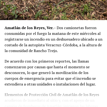
corporación policiaca y motivó la intervención de
autoridades estatales y federales, en un contexto de
reforzamiento de las investigaciones contra servidores
públicos relacionados con actividades ilícitas en la
región de las Altas Montañas.
Amatlán de los Reyes, Ver.
– Dos camionetas fueron
consumidas por el fuego la mañana de este miércoles al
La sentencia representa uno de los primeros fallos
registrarse un incendio en un deshuesadero ubicado a un
derivados de aquel operativo y confirma la
costado de la autopista Veracruz-Córdoba, a la altura de
responsabilidad penal de los exuniformados por delitos
la comunidad de Rancho Trejo.
relacionados con la posesión de droga y el
incumplimiento de sus funciones como servidores
De acuerdo con los primeros reportes, las llamas
públicos.
comenzaron por causas que hasta el momento se
desconocen, lo que generó la movilización de los
cuerpos de emergencia para evitar que el incendio se
extendiera a otras unidades o instalaciones del lugar.
Elementos de Protección Civil de Amatlán de los Reyes
acudieron de inmediato al sitio y, con el apoyo de un
camión de Bomberos de Amatlán, iniciaron las labores