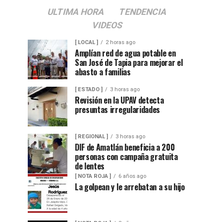
ULTIMA HORA
TENDENCIA
VIDEOS
[ LOCAL ]
2 horas ago
Amplían red de agua potable en
San José de Tapia para mejorar el
abasto a familias
[ ESTADO ]
3 horas ago
Revisión en la UPAV detecta
presuntas irregularidades
[ REGIONAL ]
3 horas ago
DIF de Amatlán beneficia a 200
personas con campaña gratuita
de lentes
[ NOTA ROJA ]
6 años ago
La golpean y le arrebatan a su hijo