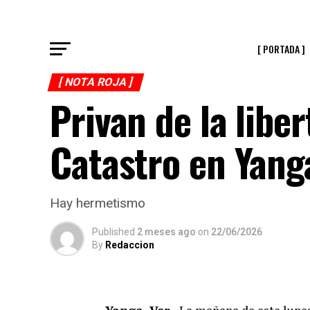
[ PORTADA ]
[ NOTA ROJA ]
Privan de la libe
Catastro en Yang
Hay hermetismo
Published
2 meses ago
on
22/06/2026
By
Redaccion