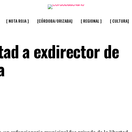
[ NOTA ROJA ]
[CÓRDOBA/ORIZABA]
[ REGIONAL ]
[ CULTURA]
rtad a exdirector de
a