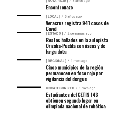
[ NOTA ROJA ]
3 años ago
Encontronazo
[ LOCAL ]
5 años ago
Veracruz registra 941 casos de
Covid
[ ESTADO ]
2 semanas ago
Restos hallados en la autopista
Orizaba-Puebla son óseos y de
larga data
[ REGIONAL ]
1 mes ago
Cinco municipios de la región
permanecen en foco rojo por
vigilancia del dengue
UNCATEGORIZED
1 mes ago
Estudiantes del CETIS 143
obtienen segundo lugar en
olimpiada nacional de robótica