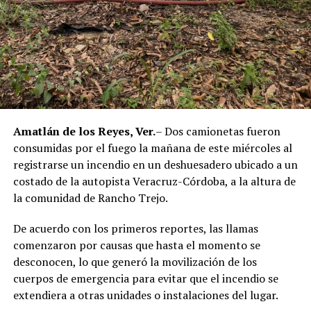
aérea.
Realizan pruebas periciales
Durante más de 3 horas personal de Servicios Periciales
de la Fiscalía General de Justicia ha estado trabajando
para documentar el accidente del avión.
Amatlán de los Reyes, Ver.
– Dos camionetas fueron
Después de recolectarse algunas evidencias, los
consumidas por el fuego la mañana de este miércoles al
paramédicos y rescatistas de Cruz Roja realizaron
registrarse un incendio en un deshuesadero ubicado a un
maniobras con equipo de rescate urbano para liberar los
costado de la autopista Veracruz-Córdoba, a la altura de
cuerpos de la aeronave.
la comunidad de Rancho Trejo.
Hasta las 15:40 horas continuaban en el interior de la
De acuerdo con los primeros reportes, las llamas
empresa dos unidades del Servicio Médico Forense que
comenzaron por causas que hasta el momento se
trasladarán al anfiteatro del Hospital Universitario los
desconocen, lo que generó la movilización de los
cuerpos de los 6 fallecidos en el accidente aéreo.
cuerpos de emergencia para evitar que el incendio se
(Con información de El Norte)
extendiera a otras unidades o instalaciones del lugar.