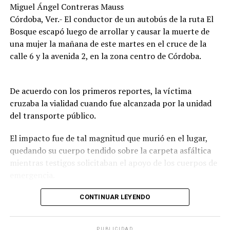
Miguel Ángel Contreras Mauss
Córdoba, Ver.- El conductor de un autobús de la ruta El
Bosque escapó luego de arrollar y causar la muerte de
una mujer la mañana de este martes en el cruce de la
calle 6 y la avenida 2, en la zona centro de Córdoba.
De acuerdo con los primeros reportes, la víctima
cruzaba la vialidad cuando fue alcanzada por la unidad
del transporte público.
El impacto fue de tal magnitud que murió en el lugar,
quedando su cuerpo tendido sobre la carpeta asfáltica
mientras testigos solicitaban el apoyo de los cuerpos de
emergencia.
CONTINUAR LEYENDO
Lejos de detenerse para auxiliar a la víctima, el operador
continuó su marcha y abandonó la escena, lo que
PUBLICIDAD