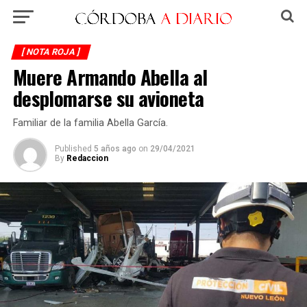
[ NOTA ROJA ]
Muere Armando Abella al
desplomarse su avioneta
Familiar de la familia Abella García.
Published
5 años ago
on
29/04/2021
By
Redaccion