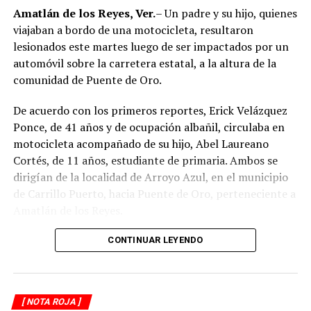
Amatlán de los Reyes, Ver.
– Un padre y su hijo, quienes
viajaban a bordo de una motocicleta, resultaron
lesionados este martes luego de ser impactados por un
automóvil sobre la carretera estatal, a la altura de la
comunidad de Puente de Oro.
De acuerdo con los primeros reportes, Erick Velázquez
Ponce, de 41 años y de ocupación albañil, circulaba en
motocicleta acompañado de su hijo, Abel Laureano
Cortés, de 11 años, estudiante de primaria. Ambos se
dirigían de la localidad de Arroyo Azul, en el municipio
de Carrillo Puerto, hacia Puente de Oro, perteneciente a
Amatlán de los Reyes.
El accidente ocurrió cuando, presuntamente, un
CONTINUAR LEYENDO
automóvil que circulaba detrás de la motocicleta los
impactó por alcance, provocando que ambos cayeran
sobre la carpeta asfáltica.
[ NOTA ROJA ]