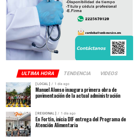
la escena y ordenaron el levantamiento del cuerpo, que
fue trasladado al Servicio Médico Forense (Semefo),
donde permanece en espera de su identificación oficial.
La unidad involucrada fue asegurada y puesta a
disposición de la autoridad ministerial, que integró la
carpeta de investigación correspondiente para localizar
al conductor y determinar su responsabilidad en el
atropellamiento.
ULTIMA HORA
TENDENCIA
VIDEOS
[ LOCAL ]
1 día ago
Las maniobras periciales obligaron al cierre parcial de la
Manuel Alonso inaugura primera obra de
pavimentación de la actual administración
circulación en ese sector del centro de la ciudad durante
varios minutos, generando afectaciones al tránsito
vehicular.
[ REGIONAL ]
1 día ago
En Fortín, inicia DIF entrega del Programa de
Atención Alimentaria