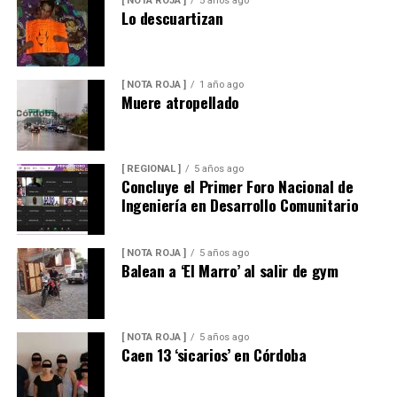
[ NOTA ROJA ]
5 años ago
Lo descuartizan
[ NOTA ROJA ]
1 año ago
Muere atropellado
[ REGIONAL ]
5 años ago
Concluye el Primer Foro Nacional de
Ingeniería en Desarrollo Comunitario
[ NOTA ROJA ]
5 años ago
Balean a ‘El Marro’ al salir de gym
[ NOTA ROJA ]
5 años ago
Caen 13 ‘sicarios’ en Córdoba