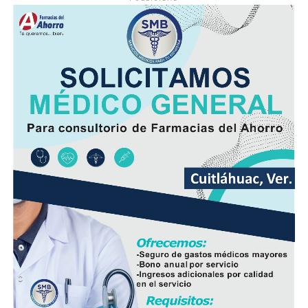
movilizó a corporaciones de seguridad para tratar de
ubicar tanto al responsable como al vehículo.
Minutos después, el autobús fue encontrado
abandonado en el cruce de la calle 26 y la avenida 9, en
la colonia San José, donde quedó bajo resguardo de las
autoridades como parte de las investigaciones.
Elementos de la Policía Municipal y Estatal acordonaron
el área del accidente para preservar los indicios, en
tanto personal de Tránsito Municipal realizó las
primeras diligencias para establecer la mecánica del
hecho.
Peritos de la Fiscalía General del Estado y agentes de la
Policía Ministerial llevaron a cabo el procesamiento de