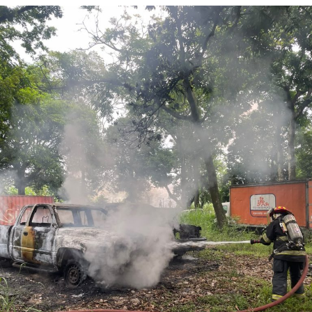
área.
Testigos de la empresa Mon-Ro aseguraron que vieron a
la aeronave salir por su trayectoria normal en dirección
al norte y repentinamente darse la vuelta como si
quisiera regresar al aeropuerto cuando se estrelló en el
patio de la empresa contra 2 tractocamiones y el techo
del lugar.
“Nosotros estábamos trabajando normalmente y
escuchamos un fuerte estruendo, pero pensamos que
era que una llanta de un tráiler había tronado.
“Luego sonó la alarma de los simulacros y salimos todos
acá fuera y fue cuando vimos que se estrelló un avión en
los patios”, dijo un empleado de la empresa.
El viernes, una persona falleció al caer un helicóptero
sobre la vía a Laredo a unos 500 metros de la terminal