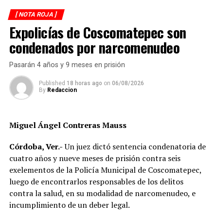
motociclista permanecía inmóvil sobre la carpeta
[ NOTA ROJA ]
asfáltica, mientras otros automovilistas redujeron la
Expolicías de Coscomatepec son
velocidad para evitar otro percance.
condenados por narcomenudeo
Al sitio arribaron paramédicos de Protección Civil de
Atoyac, quienes brindaron los primeros auxilios al
Pasarán 4 años y 9 meses en prisión
lesionado y, tras estabilizarlo, lo trasladaron de urgencia
a un hospital del municipio de Potrero Nuevo para
Published
18 horas ago
on
06/08/2026
By
Redaccion
recibir atención médica especializada.
Elementos de Tránsito Estatal acudieron para tomar
Miguel Ángel Contreras Mauss
conocimiento del accidente, realizar el peritaje
correspondiente y deslindar responsabilidades.
Córdoba, Ver.-
Un juez dictó sentencia condenatoria de
cuatro años y nueve meses de prisión contra seis
Las autoridades no descartaron que las condiciones del
exelementos de la Policía Municipal de Coscomatepec,
clima hayan influido en el percance, ya que durante la
luego de encontrarlos responsables de los delitos
tarde se registraron lluvias que dejaron el pavimento
contra la salud, en su modalidad de narcomenudeo, e
mojado y con menor adherencia.
incumplimiento de un deber legal.