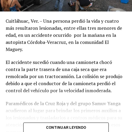
Cuitláhuac, Ver. – Una persona perdió la vida y cuatro
más resultaron lesionadas, entre ellas tres menores de
edad, en un accidente ocurrido por la mañana en la
autopista Córdoba-Veracruz, en la comunidad El
Maguey.
El accidente sucedió cuando una camioneta chocó
contra la parte trasera de una caja seca que era
remolcada por un tractocamión. La colisión se produjo
debido a que el conductor de la camioneta perdió el
control del vehículo por la velocidad inmoderada.
Paramédicos de la Cruz Roja y del grupo Samuv Yanga
acudieron al lugar para brindar los primeros auxilios a
los lesionados y trasladarlos a centros médicos para su
atención y hospitalización. Afortunadamente, en esos
CONTINUAR LEYENDO
momentos no se reportaban pérdidas humanas.