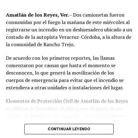
correspondientes.
Amatlán de los Reyes, Ver.
– Dos camionetas fueron
Tras varios meses de proceso penal, el juez consideró
consumidas por el fuego la mañana de este miércoles al
acreditada la responsabilidad de Anselmo “N”, Jesús “N”,
registrarse un incendio en un deshuesadero ubicado a un
Diego “N”, Lauro Arturo “N”, Dana Natalia “N” y
costado de la autopista Veracruz-Córdoba, a la altura de
Bonifacio “N”, imponiéndoles una pena de cuatro años y
la comunidad de Rancho Trejo.
nueve meses de prisión.
De acuerdo con los primeros reportes, las llamas
Los ahora sentenciados formaban parte de la Policía
comenzaron por causas que hasta el momento se
Municipal de Coscomatepec durante la administración
desconocen, lo que generó la movilización de los
del alcalde de Movimiento Ciudadano, Armando Reyes
cuerpos de emergencia para evitar que el incendio se
Muñoz, y permanecerán recluidos en el Centro de
extendiera a otras unidades o instalaciones del lugar.
Reinserción Social de Mediana Seguridad de La Toma, en
Amatlán de los Reyes, donde cumplirán la condena.
Elementos de Protección Civil de Amatlán de los Reyes
acudieron de inmediato al sitio y, con el apoyo de un
Aunque durante el operativo fueron detenidos siete
camión de Bomberos de Amatlán, iniciaron las labores
policías municipales, la sentencia dada a conocer
para sofocar el fuego, logrando controlar la emergencia
corresponde únicamente a seis de ellos. Hasta el
CONTINUAR LEYENDO
tras varios minutos de trabajo.
momento, las autoridades no han informado la situación