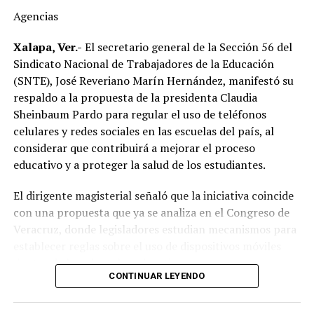
cuestionó la calidad del huevo importado, al señalar que
Agencias
durante su traslado desde Estados Unidos hasta
distintos puntos de México podría romperse la cadena
Xalapa, Ver.-
El secretario general de la Sección 56 del
de refrigeración, afectando la frescura del producto.
Sindicato Nacional de Trabajadores de la Educación
(SNTE), José Reveriano Marín Hernández, manifestó su
Explicó que el huevo cruza la frontera, es almacenado en
respaldo a la propuesta de la presidenta Claudia
bodegas y posteriormente distribuido hacia estados
Sheinbaum Pardo para regular el uso de teléfonos
como Veracruz, por lo que el tiempo de traslado puede
celulares y redes sociales en las escuelas del país, al
influir en sus condiciones de conservación si no se
considerar que contribuirá a mejorar el proceso
mantiene la temperatura adecuada.
educativo y a proteger la salud de los estudiantes.
El dirigente sostuvo que México cuenta con la capacidad
El dirigente magisterial señaló que la iniciativa coincide
suficiente para abastecer la demanda nacional, por lo
con una propuesta que ya se analiza en el Congreso de
que consideró innecesaria la importación de este
Veracruz, donde legisladores estudian mecanismos para
alimento.
establecer reglas sobre el uso de dispositivos móviles
dentro de los planteles educativos.
En ese sentido, exhortó a la población a revisar el origen
CONTINUAR LEYENDO
del huevo antes de comprarlo y dar preferencia al
“Va en concordancia con lo que ya veníamos analizando
producto nacional, al asegurar que ofrece mayor
desde este Congreso. Se trata de regular de alguna