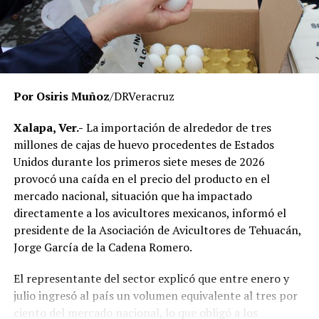
El Gobierno del Estado ha reiterado que las
investigaciones se desarrollan con apego a la ley y
respetando el debido proceso, por lo que hasta el
momento no existe una determinación definitiva sobre
responsabilidades individuales.
Por Osiris Muñoz
/DRVeracruz
No obstante, docentes que solicitaron el anonimato
señalaron que un grupo de profesores ha manifestado
Xalapa, Ver.-
La importación de alrededor de tres
su inconformidad con el proceso de revisión, al
millones de cajas de huevo procedentes de Estados
considerar que las investigaciones podrían afectar
Unidos durante los primeros siete meses de 2026
intereses al interior de la institución.
provocó una caída en el precio del producto en el
mercado nacional, situación que ha impactado
De acuerdo con esos testimonios, el grupo identificado
directamente a los avicultores mexicanos, informó el
como
Movimiento Estatal UPAV
, integrado
presidente de la Asociación de Avicultores de Tehuacán,
públicamente por Verónica Sánchez Ramos, Mauricio
Jorge García de la Cadena Romero.
Tapia Tentle, Elsa Andrea Maldonado Alemán, Silvia
Ivette Lara Barradas, Roberto Ibáñez y Carlos Enrique
El representante del sector explicó que entre enero y
Sierra, ha cuestionado las acciones emprendidas por las
julio ingresó al país un volumen equivalente al tres por
autoridades universitarias y estatales.
ciento del mercado nacional, lo que obligó a los