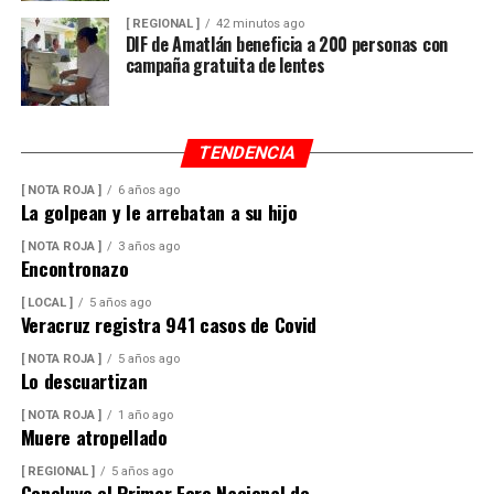
[ REGIONAL ]
42 minutos ago
DIF de Amatlán beneficia a 200 personas con
campaña gratuita de lentes
TENDENCIA
[ NOTA ROJA ]
6 años ago
La golpean y le arrebatan a su hijo
[ NOTA ROJA ]
3 años ago
Encontronazo
[ LOCAL ]
5 años ago
Veracruz registra 941 casos de Covid
[ NOTA ROJA ]
5 años ago
Lo descuartizan
[ NOTA ROJA ]
1 año ago
Muere atropellado
[ REGIONAL ]
5 años ago
Concluye el Primer Foro Nacional de