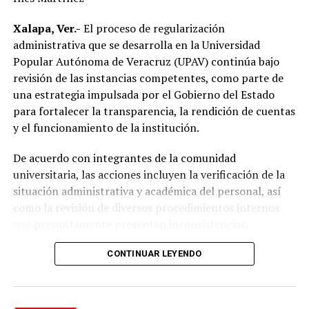
Xalapa, Ver.-
El proceso de regularización
administrativa que se desarrolla en la Universidad
Popular Autónoma de Veracruz (UPAV) continúa bajo
revisión de las instancias competentes, como parte de
una estrategia impulsada por el Gobierno del Estado
para fortalecer la transparencia, la rendición de cuentas
y el funcionamiento de la institución.
De acuerdo con integrantes de la comunidad
universitaria, las acciones incluyen la verificación de la
situación administrativa y académica del personal, así
como la revisión de diversos procedimientos internos
que presuntamente presentan inconsistencias.
Entre los aspectos que son objeto de análisis se
CONTINUAR LEYENDO
encuentran posibles casos de docentes con asignaciones
simultáneas en distintos centros de estudio, la
validación de documentación académica de directivos,