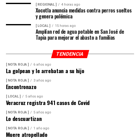
suficiente para abastecer la demanda nacional, por lo
[ REGIONAL ]
4 horas ago
Xocotla anuncia medidas contra perros sueltos
que consideró innecesaria la importación de este
y genera polémica
alimento.
[ LOCAL ]
15 horas ago
Amplían red de agua potable en San José de
En ese sentido, exhortó a la población a revisar el origen
Tapia para mejorar el abasto a familias
del huevo antes de comprarlo y dar preferencia al
producto nacional, al asegurar que ofrece mayor
TENDENCIA
frescura y calidad, además de respaldar la economía de
miles de familias dedicadas a la actividad avícola.
[ NOTA ROJA ]
6 años ago
La golpean y le arrebatan a su hijo
Finalmente, destacó que entre Veracruz y Puebla
[ NOTA ROJA ]
3 años ago
operan ocho empresas productoras con más de 350
Encontronazo
granjas avícolas, las cuales representan una importante
[ LOCAL ]
5 años ago
fuente de empleo y desarrollo económico para
Veracruz registra 941 casos de Covid
comunidades rurales de ambas entidades.
[ NOTA ROJA ]
5 años ago
Lo descuartizan
[ NOTA ROJA ]
1 año ago
Muere atropellado