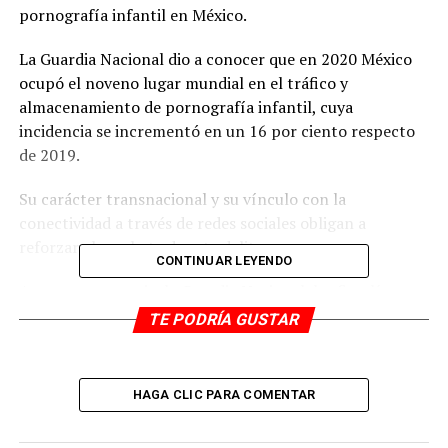
pornografía infantil en México.
La Guardia Nacional dio a conocer que en 2020 México
ocupó el noveno lugar mundial en el tráfico y
almacenamiento de pornografía infantil, cuya
incidencia se incrementó en un 16 por ciento respecto
de 2019.
Su carácter transnacional y su vínculo con la
conectividad a través de redes sociales obligan a
reforzar el combate de este delito.
CONTINUAR LEYENDO
Ante esta urgencia, la Guardia Nacional, las fiscalías y
procuradurías del país se coordinaron para la puesta en
TE PODRÍA GUSTAR
marcha del Operativo Salvación, con la finalidad de
fortalecer la investigación ministerial de este delito en
coordinación con las instancias de procuración de
HAGA CLIC PARA COMENTAR
justicia.