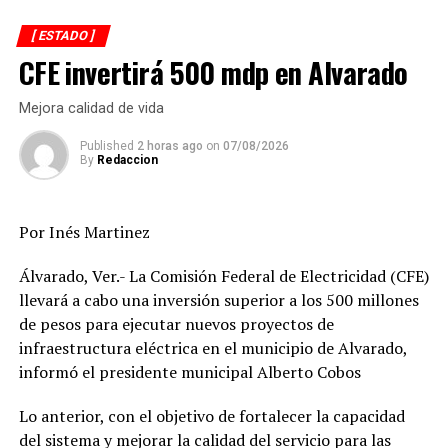
Su objetivo es la detección de redes criminales, la
identificación de los agresores sexuales que hacen
[ ESTADO ]
posible esta forma de esclavitud moderna, su detención,
CFE invertirá 500 mdp en Alvarado
así como el rescate de víctimas de este delito, con una
visión enfocada a la prevención.
Mejora calidad de vida
Los estados del país con mayor incidencia delictiva se
Published
2 horas ago
on
07/08/2026
By
Redaccion
intensificarán las Jornadas de Ciberseguridad para la
prevención y concientización en torno a los factores
que intervienen en los delitos de pornografía infantil y
Por Inés Martinez
trata de personas.
Álvarado, Ver.- La Comisión Federal de Electricidad (CFE)
Se fortalecerá la colaboración internacional y las
llevará a cabo una inversión superior a los 500 millones
alianzas estratégicas entre los tres órdenes de gobierno
de pesos para ejecutar nuevos proyectos de
y la colaboración con la iniciativa privada para avanzar
infraestructura eléctrica en el municipio de Alvarado,
en la prevención integral de este flagelo, priorizando la
informó el presidente municipal Alberto Cobos
atención a las víctimas.
Lo anterior, con el objetivo de fortalecer la capacidad
Cabe precisar que en agosto de 2020 la Comisión
del sistema y mejorar la calidad del servicio para las