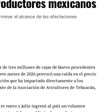
productores mexicanos
 garantizar que la universidad opere bajo criterios
rivilegiando el servicio que se brinda a miles de
rminar el alcance de las afectaciones
s investigaciones se desarrollan con apego a la ley
ue hasta el momento no existe una determinación
uales.
anonimato señalaron que un grupo de profesores ha
so de revisión, al considerar que las
l interior de la institución.
 de tres millones de cajas de huevo procedentes
ete meses de 2026 provocó una caída en el precio
o identificado como
Movimiento Estatal UPAV
,
ación que ha impactado directamente a los
hez Ramos, Mauricio Tapia Tentle, Elsa Andrea
nte de la Asociación de Avicultores de Tehuacán,
adas, Roberto Ibáñez y Carlos Enrique Sierra, ha
as autoridades universitarias y estatales.
tre enero y julio ingresó al país un volumen
o han informado la conclusión de las