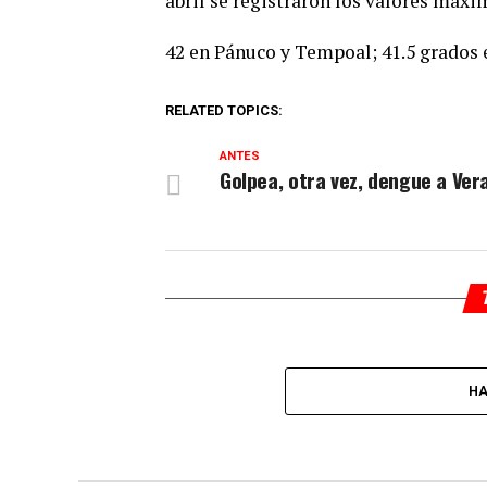
abril se registraron los valores máxi
42 en Pánuco y Tempoal; 41.5 grado
RELATED TOPICS:
ANTES
Golpea, otra vez, dengue a Ver
HA