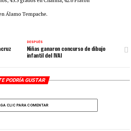
mos; 43.3 grados en Chalma, 42.6 Platón
s en Álamo Tempache.
DESPUÉS
acruz
Niñas ganaron concurso de dibujo
infantil del IVAI
TE PODRÍA GUSTAR
GA CLIC PARA COMENTAR