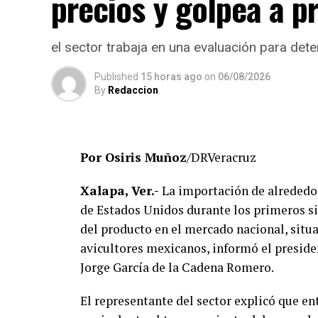
precios y golpea a 
saneamiento institucional cuyo objetivo es
de legalidad, eficiencia y transparencia, p
estudiantes en la entidad.
el sector trabaja en una evaluación para dete
El Gobierno del Estado ha reiterado que la
Published
15 horas ago
on
06/08/2026
By
Redaccion
y respetando el debido proceso, por lo q
definitiva sobre responsabilidades individ
No obstante, docentes que solicitaron el 
Por Osiris Muñoz
/DRVeracruz
manifestado su inconformidad con el proce
investigaciones podrían afectar intereses a
Xalapa, Ver.-
La importación de alrededor
de Estados Unidos durante los primeros si
De acuerdo con esos testimonios, el grup
del producto en el mercado nacional, situ
integrado públicamente por Verónica Sánc
avicultores mexicanos, informó el preside
Maldonado Alemán, Silvia Ivette Lara Barr
Jorge García de la Cadena Romero.
cuestionado las acciones emprendidas por l
El representante del sector explicó que en
Hasta ahora, las instancias responsables n