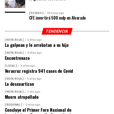
[ ESTADO ]
23 horas ago
CFE invertirá 500 mdp en Alvarado
TENDENCIA
[ NOTA ROJA ]
6 años ago
La golpean y le arrebatan a su hijo
[ NOTA ROJA ]
3 años ago
Encontronazo
[ LOCAL ]
5 años ago
Veracruz registra 941 casos de Covid
[ NOTA ROJA ]
5 años ago
Lo descuartizan
[ NOTA ROJA ]
1 año ago
Muere atropellado
[ REGIONAL ]
5 años ago
Concluye el Primer Foro Nacional de