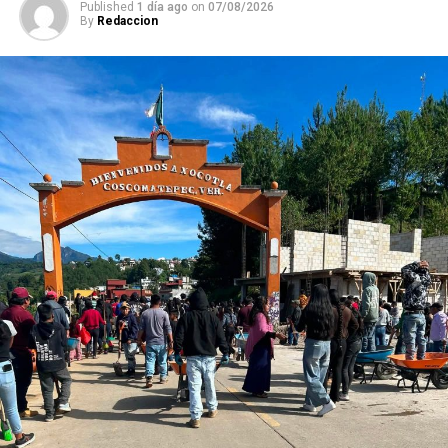
Published
1 día ago
on
07/08/2026
By
Redaccion