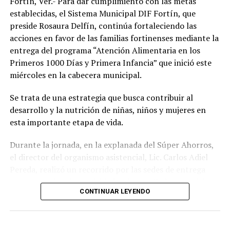
Fortín, Ver.- Para dar cumplimiento con las metas
establecidas, el Sistema Municipal DIF Fortín, que
preside Rosaura Delfín, continúa fortaleciendo las
acciones en favor de las familias fortinenses mediante la
entrega del programa “Atención Alimentaria en los
Primeros 1000 Días y Primera Infancia” que inició este
miércoles en la cabecera municipal.
Se trata de una estrategia que busca contribuir al
desarrollo y la nutrición de niñas, niños y mujeres en
esta importante etapa de vida.
Durante la jornada, en la explanada del Súper Ahorros,
el director del organismo asistencial, Lic. Carlos Adiel
Pereda, realizó un recorrido por las sedes de entrega
para supervisar las actividades desarrolladas por el área
CONTINUAR LEYENDO
de Plan Alimentario, reconociendo el compromiso y la
organización del personal encargado de llevar este
beneficio a la población para fortalecer la alimentación