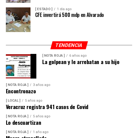
[ ESTADO ]
1 día ago
CFE invertirá 500 mdp en Alvarado
TENDENCIA
[ NOTA ROJA ]
6 años ago
La golpean y le arrebatan a su hijo
[ NOTA ROJA ]
3 años ago
Encontronazo
[ LOCAL ]
5 años ago
Veracruz registra 941 casos de Covid
[ NOTA ROJA ]
5 años ago
Lo descuartizan
[ NOTA ROJA ]
1 año ago
Muere atropellado