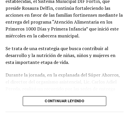
establecidas, el Sistema Municipal DIF Fortín, que
preside Rosaura Delfín, continúa fortaleciendo las
acciones en favor de las familias fortinenses mediante la
entrega del programa “Atención Alimentaria en los
Primeros 1000 Días y Primera Infancia” que inició este
miércoles en la cabecera municipal.
Se trata de una estrategia que busca contribuir al
desarrollo y la nutrición de niñas, niños y mujeres en
esta importante etapa de vida.
Durante la jornada, en la explanada del Súper Ahorros,
el director del organismo asistencial, Lic. Carlos Adiel
Pereda, realizó un recorrido por las sedes de entrega
para supervisar las actividades desarrolladas por el área
CONTINUAR LEYENDO
de Plan Alimentario, reconociendo el compromiso y la
organización del personal encargado de llevar este
beneficio a la población para fortalecer la alimentación
y el desarrollo de las familias.