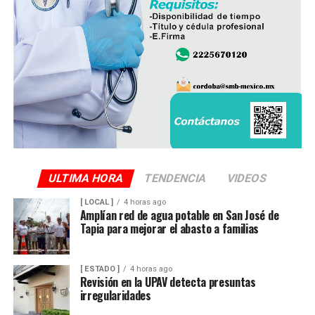
del Ingenio San Pedro representa un impacto
económico superior a los mil millones de pesos, cifra
que amenaza con afectar de manera directa la actividad
productiva y el sustento de miles de familias
veracruzanas ligadas al sector azucarero.
ULTIMA HORA
TENDENCIA
VIDEOS
[ LOCAL ]
4 horas ago
Amplían red de agua potable en San José de
Tapia para mejorar el abasto a familias
[ ESTADO ]
4 horas ago
Revisión en la UPAV detecta presuntas
irregularidades