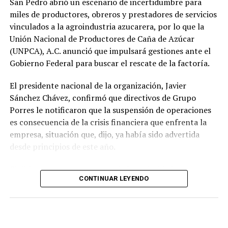
San Pedro abrió un escenario de incertidumbre para
miles de productores, obreros y prestadores de servicios
vinculados a la agroindustria azucarera, por lo que la
Unión Nacional de Productores de Caña de Azúcar
(UNPCA), A.C. anunció que impulsará gestiones ante el
Gobierno Federal para buscar el rescate de la factoría.
El presidente nacional de la organización, Javier
Sánchez Chávez, confirmó que directivos de Grupo
Porres le notificaron que la suspensión de operaciones
es consecuencia de la crisis financiera que enfrenta la
empresa, situación que, dijo, ya había sido advertida
desde principios de este año.
El dirigente sostuvo que una de las prioridades es
CONTINUAR LEYENDO
garantizar que los productores reciban el pago íntegro
de la caña entregada durante la zafra. Indicó que la
empresa se comprometió a cubrir los adeudos conforme
a la ley y a los acuerdos establecidos al concluir la