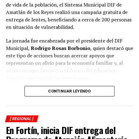
de vida de la población, el Sistema Municipal DIF de
Amatlán de los Reyes realizó una campaña gratuita de
entrega de lentes, beneficiando a cerca de 200 personas
en situación de vulnerabilidad.
La jornada fue encabezada por el presidente del DIF
Municipal,
Rodrigo Rosas Borbonio
, quien destacó que
este tipo de acciones buscan acercar apoyos que
representan un alivio para la economía familiar y, al
mismo tiempo, favorecen el desarrollo educativo,
laboral y personal de los beneficiarios.
Durante la campaña fueron atendidas niñas, niños,
CONTINUAR LEYENDO
adolescentes, jóvenes, adultos y personas adultas
mayores, quienes previamente se sometieron a
valoraciones visuales para determinar la graduación
[ REGIONAL ]
adecuada y recibir lentes acordes a sus necesidades.
En Fortín, inicia DIF entrega del
El presidente del organismo asistencial señaló que una