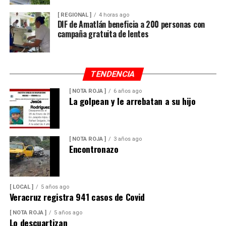
[ REGIONAL ]
4 horas ago
DIF de Amatlán beneficia a 200 personas con
campaña gratuita de lentes
TENDENCIA
[ NOTA ROJA ]
6 años ago
La golpean y le arrebatan a su hijo
[ NOTA ROJA ]
3 años ago
Encontronazo
[ LOCAL ]
5 años ago
Veracruz registra 941 casos de Covid
[ NOTA ROJA ]
5 años ago
Lo descuartizan