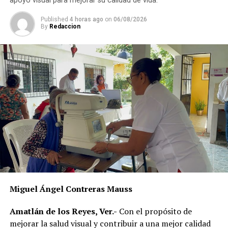
apoyo visual para mejorar su calidad de vida.
Habitacionales, como Palmira o Puerta del Sol.
Published
4 horas ago
on
06/08/2026
By
Redaccion
RELATED TOPICS:
DESPUÉS
Regresan ambulancia a Cosco
ANTES
Cooperación entre México y Brasil, fundamental para
Latinoamericana
Miguel Ángel Contreras Mauss
Amatlán de los Reyes, Ver.-
Con el propósito de
mejorar la salud visual y contribuir a una mejor calidad