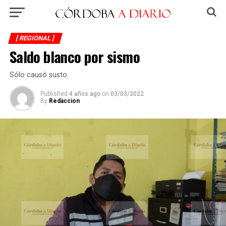
[ REGIONAL ]
Saldo blanco por sismo
Sólo causó susto.
Published
4 años ago
on
03/03/2022
By
Redaccion