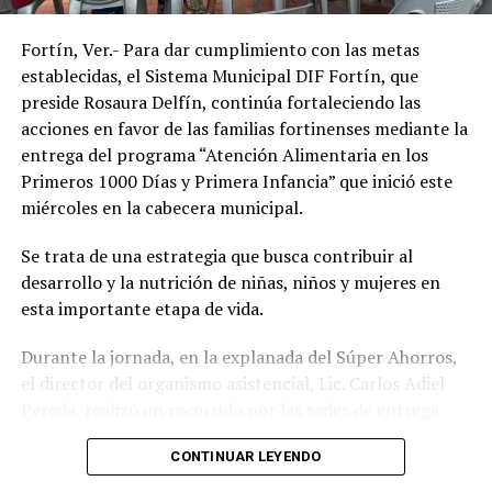
de vida de la población.
Fortín, Ver.- Para dar cumplimiento con las metas
establecidas, el Sistema Municipal DIF Fortín, que
preside Rosaura Delfín, continúa fortaleciendo las
acciones en favor de las familias fortinenses mediante la
entrega del programa “Atención Alimentaria en los
Primeros 1000 Días y Primera Infancia” que inició este
miércoles en la cabecera municipal.
Se trata de una estrategia que busca contribuir al
desarrollo y la nutrición de niñas, niños y mujeres en
esta importante etapa de vida.
Durante la jornada, en la explanada del Súper Ahorros,
el director del organismo asistencial, Lic. Carlos Adiel
Pereda, realizó un recorrido por las sedes de entrega
para supervisar las actividades desarrolladas por el área
CONTINUAR LEYENDO
de Plan Alimentario, reconociendo el compromiso y la
organización del personal encargado de llevar este