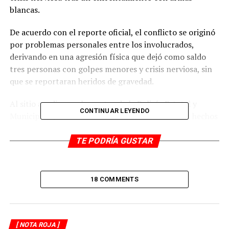
blancas.
De acuerdo con el reporte oficial, el conflicto se originó
por problemas personales entre los involucrados,
derivando en una agresión física que dejó como saldo
tres personas con golpes menores y crisis nerviosa, sin
que se reportaran heridos de gravedad.
Al sitio acudieron elementos de la Policía Estatal y
CONTINUAR LEYENDO
Municipal, quienes tomaron conocimiento de los hechos
y restablecieron el orden, mientras que paramédicos
valoraron a los afectados en el lugar, sin ameritar
TE PODRÍA GUSTAR
traslado hospitalario.
Los uniformados realizaron recorridos preventivos en la
18 COMMENTS
zona para evitar nuevos altercados, mientras se recaban
testimonios de los vecinos para determinar la
responsabilidad de los participantes.
[ NOTA ROJA ]