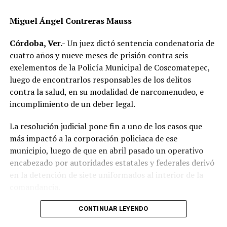
Elementos de Tránsito Estatal acudieron para tomar
Miguel Ángel Contreras Mauss
conocimiento del accidente, realizar el peritaje
correspondiente y deslindar responsabilidades.
Córdoba, Ver.-
Un juez dictó sentencia condenatoria de
cuatro años y nueve meses de prisión contra seis
Las autoridades no descartaron que las condiciones del
exelementos de la Policía Municipal de Coscomatepec,
clima hayan influido en el percance, ya que durante la
luego de encontrarlos responsables de los delitos
tarde se registraron lluvias que dejaron el pavimento
contra la salud, en su modalidad de narcomenudeo, e
mojado y con menor adherencia.
incumplimiento de un deber legal.
El vehículo presuntamente involucrado también será
La resolución judicial pone fin a uno de los casos que
parte de las investigaciones para determinar la
más impactó a la corporación policiaca de ese
mecánica del accidente y establecer si existió
municipio, luego de que en abril pasado un operativo
responsabilidad por parte de alguno de los conductores.
encabezado por autoridades estatales y federales derivó
en la detención de siete uniformados al interior de la
Las autoridades exhortaron a los automovilistas y
comandancia.
motociclistas a conducir con precaución, respetar los
límites de velocidad y aumentar la distancia de
La intervención se realizó el 10 de abril mediante un
CONTINUAR LEYENDO
seguridad entre vehículos, especialmente durante la
despliegue conjunto de agentes de la Policía Ministerial,
temporada de lluvias, cuando el riesgo de accidentes se