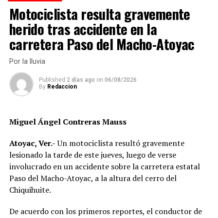
El incidente generó alarma entre los habitantes de esta
Motociclista resulta gravemente
colonia fortinense, quienes solicitaron mayor vigilancia
herido tras accidente en la
debido a los recurrentes conflictos vecinales que se
carretera Paso del Macho-Atoyac
registran en el área.
Por la lluvia
RELATED TOPICS:
Published
2 días ago
on
06/08/2026
DESPUÉS
By
Redaccion
Hallan dos cuerpos con huellas de violencia en vivienda
ANTES
Muere una segunda víctima de la balacera en la colonia
Miguel Ángel Contreras Mauss
Antorchista
Atoyac, Ver.-
Un motociclista resultó gravemente
lesionado la tarde de este jueves, luego de verse
involucrado en un accidente sobre la carretera estatal
Paso del Macho-Atoyac, a la altura del cerro del
Chiquihuite.
De acuerdo con los primeros reportes, el conductor de