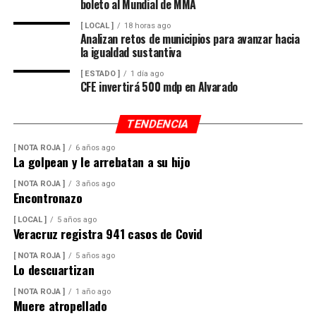
boleto al Mundial de MMA
[ LOCAL ]
18 horas ago
Analizan retos de municipios para avanzar hacia
la igualdad sustantiva
[ ESTADO ]
1 día ago
CFE invertirá 500 mdp en Alvarado
TENDENCIA
[ NOTA ROJA ]
6 años ago
La golpean y le arrebatan a su hijo
[ NOTA ROJA ]
3 años ago
Encontronazo
[ LOCAL ]
5 años ago
Veracruz registra 941 casos de Covid
[ NOTA ROJA ]
5 años ago
Lo descuartizan
[ NOTA ROJA ]
1 año ago
Muere atropellado