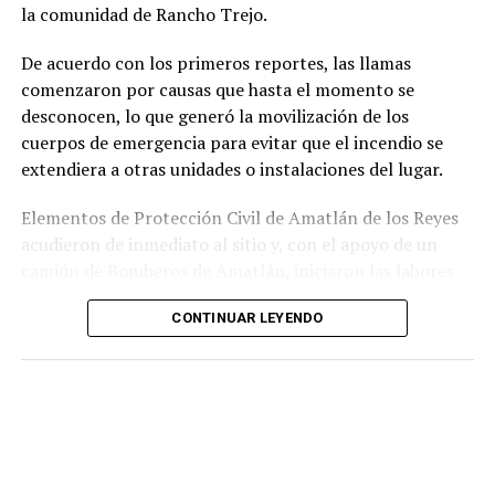
la comunidad de Rancho Trejo.
relacionados con la posesión de droga y el
incumplimiento de sus funciones como servidores
De acuerdo con los primeros reportes, las llamas
públicos.
comenzaron por causas que hasta el momento se
desconocen, lo que generó la movilización de los
cuerpos de emergencia para evitar que el incendio se
extendiera a otras unidades o instalaciones del lugar.
Elementos de Protección Civil de Amatlán de los Reyes
acudieron de inmediato al sitio y, con el apoyo de un
camión de Bomberos de Amatlán, iniciaron las labores
para sofocar el fuego, logrando controlar la emergencia
CONTINUAR LEYENDO
tras varios minutos de trabajo.
Como resultado del siniestro, dos camionetas quedaron
con daños totales a consecuencia de las llamas. No se
reportaron personas lesionadas ni fue necesario evacuar
la zona.