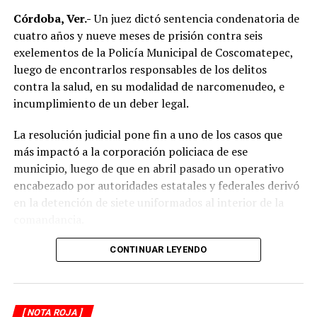
límites de velocidad y aumentar la distancia de
Córdoba, Ver.-
Un juez dictó sentencia condenatoria de
seguridad entre vehículos, especialmente durante la
cuatro años y nueve meses de prisión contra seis
temporada de lluvias, cuando el riesgo de accidentes se
exelementos de la Policía Municipal de Coscomatepec,
incrementa en las carreteras de la región.
luego de encontrarlos responsables de los delitos
contra la salud, en su modalidad de narcomenudeo, e
La circulación en la zona se vio afectada por algunos
incumplimiento de un deber legal.
minutos mientras se realizaban las labores de auxilio y el
levantamiento de indicios por parte de las autoridades.
La resolución judicial pone fin a uno de los casos que
Posteriormente, el tránsito fue restablecido de manera
más impactó a la corporación policiaca de ese
normal.
municipio, luego de que en abril pasado un operativo
encabezado por autoridades estatales y federales derivó
en la detención de siete uniformados al interior de la
comandancia.
La intervención se realizó el 10 de abril mediante un
CONTINUAR LEYENDO
despliegue conjunto de agentes de la Policía Ministerial,
elementos de la Secretaría de Marina (Semar) y de la
Secretaría de Seguridad Pública (SSP), quienes
[ NOTA ROJA ]