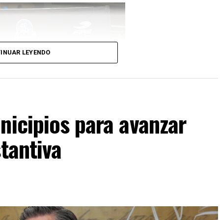
INUAR LEYENDO
nicipios para avanzar
tantiva
eccionados alrededor de 40 atletas que
 mundial programado para noviembre en Georgia,