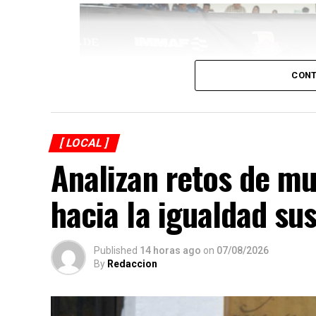
CONT
[ LOCAL ]
Analizan retos de mu
hacia la igualdad sus
Published
14 horas ago
on
07/08/2026
By
Redaccion
Explicó que de los participantes serán sel
representarán a México en el campeonato