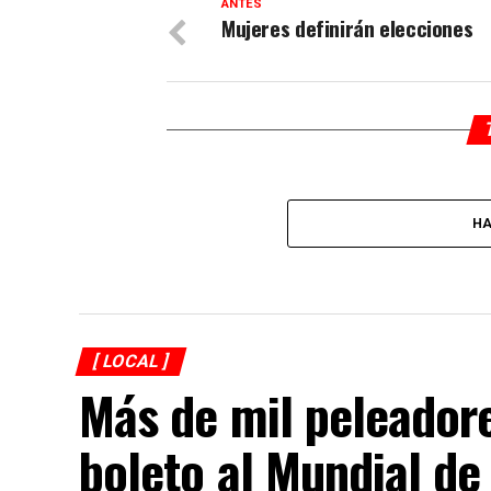
ANTES
Mujeres definirán elecciones
HA
[ LOCAL ]
Más de mil peleador
boleto al Mundial d