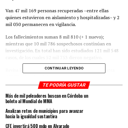
Van 47 mil 169 personas recuperadas –entre ellas
quienes estuvieron en aislamiento y hospitalizadas– y 2
mil 030 permanecen en vigilancia.
Los fallecimientos suman 8 mil 810 (+ 1 nuevo);
mientras que 10 mil 786 sospechosos continúan en
investigación. En total han sido estudiados 121 mil 548
casos, de los cuales 52 mil 753 dieron negativo.
CONTINUAR LEYENDO
Revisa los calendarios del Plan de Vacunación contra
COVID-19 en la página coronavirus.veracruz.gob.mx y
ubica el color de riesgo en tu municipio.
TE PODRÍA GUSTAR
Más de mil peleadores buscan en Córdoba un
Especialistas de los Servicios de Salud de Veracruz te
boleto al Mundial de MMA
orientarán si presentas síntomas, así como el
procedimiento a seguir ante la enfermedad, a través del
Analizan retos de municipios para avanzar
hacia la igualdad sustantiva
número gratuito 800 012 3456.
CFE invertirá 500 mdp en Alvarado