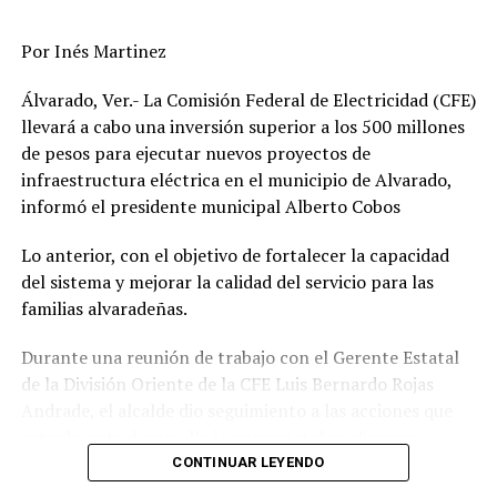
Por Inés Martinez
Álvarado, Ver.- La Comisión Federal de Electricidad (CFE)
llevará a cabo una inversión superior a los 500 millones
de pesos para ejecutar nuevos proyectos de
infraestructura eléctrica en el municipio de Alvarado,
informó el presidente municipal Alberto Cobos
Lo anterior, con el objetivo de fortalecer la capacidad
del sistema y mejorar la calidad del servicio para las
familias alvaradeñas.
Durante una reunión de trabajo con el Gerente Estatal
de la División Oriente de la CFE Luis Bernardo Rojas
Andrade, el alcalde dio seguimiento a las acciones que
actualmente desarrolla la paraestatal en diversas
comunidades, colonias y la zona centro de la
CONTINUAR LEYENDO
demarcación, donde se realizan trabajos de