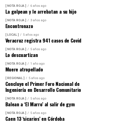
miles de familias dedicadas a la actividad avícola.
[ NOTA ROJA ]
6 años ago
La golpean y le arrebatan a su hijo
Finalmente, destacó que entre Veracruz y Puebla
[ NOTA ROJA ]
3 años ago
operan ocho empresas productoras con más de 350
Encontronazo
granjas avícolas, las cuales representan una importante
[ LOCAL ]
5 años ago
fuente de empleo y desarrollo económico para
Veracruz registra 941 casos de Covid
comunidades rurales de ambas entidades.
[ NOTA ROJA ]
5 años ago
Lo descuartizan
[ NOTA ROJA ]
1 año ago
Muere atropellado
[ REGIONAL ]
5 años ago
Concluye el Primer Foro Nacional de
Ingeniería en Desarrollo Comunitario
[ NOTA ROJA ]
5 años ago
Balean a ‘El Marro’ al salir de gym
[ NOTA ROJA ]
5 años ago
Caen 13 ‘sicarios’ en Córdoba