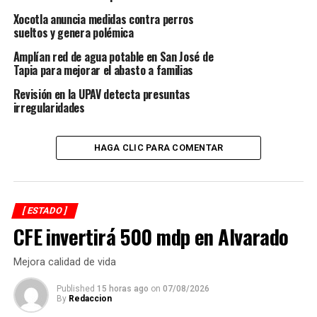
RELATED TOPICS:
FEATURED
Xocotla anuncia medidas contra perros
sueltos y genera polémica
DESPUÉS
PT el patito feo de la alianza
Amplían red de agua potable en San José de
Tapia para mejorar el abasto a familias
ANTES
Suman 57 mil 926 casos de Covid
Revisión en la UPAV detecta presuntas
irregularidades
HAGA CLIC PARA COMENTAR
[ ESTADO ]
CFE invertirá 500 mdp en Alvarado
Mejora calidad de vida
Published
15 horas ago
on
07/08/2026
By
Redaccion