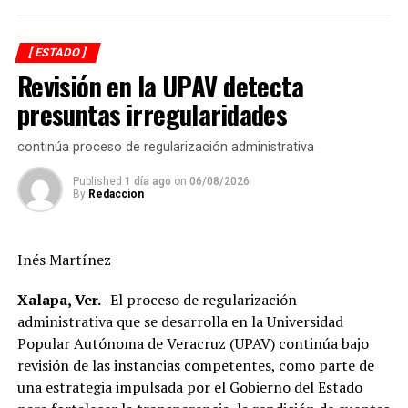
mantenimiento, modernización y fortalecimiento de la
red eléctrica.
[ ESTADO ]
Revisión en la UPAV detecta
En ese sentido, el representante de CFE informó que las
interrupciones programadas en el suministro de energía
presuntas irregularidades
registradas en los últimos días obedecen a maniobras
técnicas indispensables para la ejecución de estas obras,
continúa proceso de regularización administrativa
las cuales permitirán brindar un servicio más eficiente,
Published
1 día ago
on
06/08/2026
confiable y de mayor calidad.
By
Redaccion
Asimismo el munícipe, refirió que entre los principales
acuerdos alcanzados destaca la continuidad de los
Inés Martínez
trabajos de sustitución de postes, renovación de líneas
eléctricas y cambio de transformadores, acciones que
Xalapa, Ver.-
El proceso de regularización
forman parte del programa de modernización de la
administrativa que se desarrolla en la Universidad
infraestructura eléctrica que impulsa la CFE en el
Popular Autónoma de Veracruz (UPAV) continúa bajo
municipio.
revisión de las instancias competentes, como parte de
una estrategia impulsada por el Gobierno del Estado
Destacó que, en apenas siete meses, la inversión ejercida