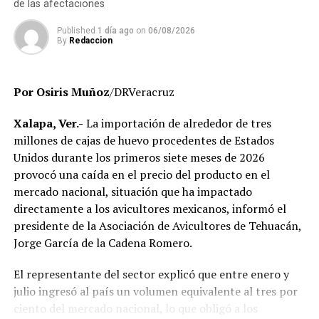
de las afectaciones
que no aparecen en el sistema de control escolar y de
trabajadores que, hasta el momento, no han podido ser
Published
1 día ago
on
06/08/2026
By
Redaccion
localizados para efectos de la verificación
administrativa.
Por Osiris Muñoz
/DRVeracruz
Autoridades educativas señalaron que estas acciones
forman parte de un proceso de saneamiento
Xalapa, Ver.-
La importación de alrededor de tres
institucional cuyo objetivo es garantizar que la
millones de cajas de huevo procedentes de Estados
universidad opere bajo criterios de legalidad, eficiencia y
Unidos durante los primeros siete meses de 2026
transparencia, privilegiando el servicio que se brinda a
provocó una caída en el precio del producto en el
miles de estudiantes en la entidad.
mercado nacional, situación que ha impactado
directamente a los avicultores mexicanos, informó el
El Gobierno del Estado ha reiterado que las
presidente de la Asociación de Avicultores de Tehuacán,
investigaciones se desarrollan con apego a la ley y
Jorge García de la Cadena Romero.
respetando el debido proceso, por lo que hasta el
momento no existe una determinación definitiva sobre
El representante del sector explicó que entre enero y
responsabilidades individuales.
julio ingresó al país un volumen equivalente al tres por
ciento del mercado nacional, lo que obligó a los
No obstante, docentes que solicitaron el anonimato