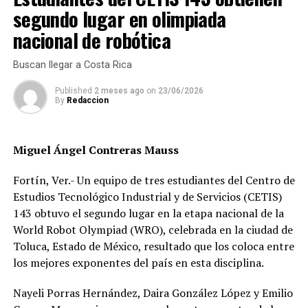
ponga atención o nos regularicen esas grúas”, pidió.
segundo lugar en olimpiada
Reveló que algunas de las empresas que incurren en este
nacional de robótica
tipo de abusos son Grúas Grúmex y Grúas Raxa y señaló
que son con las que más conflictos llegan a tener en el
Buscan llegar a Costa Rica
Valle de Perote, Xalapa y puerto de Veracruz.
Published
2 meses ago
on
23/06/2026
By
Redaccion
Exigió a los gobiernos que haya seguridad en las
carreteras del Estado, ya que los atracos se registran
por falta de vigilancia, no tan sólo de las autoridades
Miguel Ángel Contreras Mauss
estatales sino también de las federales.
Fortín, Ver.- Un equipo de tres estudiantes del Centro de
“En las carreteras 180, en la 140, vamos a hablar de
Estudios Tecnológico Industrial y de Servicios (CETIS)
Tampico a La Venta, Tabasco, de Orizaba a La Venta,
143 obtuvo el segundo lugar en la etapa nacional de la
que son las principales y sus ramales donde además se
World Robot Olympiad (WRO), celebrada en la ciudad de
roban coches también”, manifestó.
Toluca, Estado de México, resultado que los coloca entre
los mejores exponentes del país en esta disciplina.
Indicó que es la delincuencia organizada la que comete
este tipo de delitos, la que se lleva los camiones, pero
Nayeli Porras Hernández, Daira González López y Emilio
también la mercancía como abarrotes.