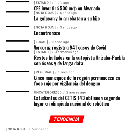
la visibilidad y anegamientos urbanos, viento arrachado,
[ ESTADO ]
1 día ago
descargas eléctricas y probables granizadas en áreas de
CFE invertirá 500 mdp en Alvarado
[ NOTA ROJA ]
6 años ago
tormenta, entre otros efectos negativos.
La golpean y le arrebatan a su hijo
[ NOTA ROJA ]
3 años ago
Encontronazo
[ LOCAL ]
5 años ago
Veracruz registra 941 casos de Covid
[ ESTADO ]
3 semanas ago
Restos hallados en la autopista Orizaba-Puebla
son óseos y de larga data
[ REGIONAL ]
1 mes ago
Cinco municipios de la región permanecen en
foco rojo por vigilancia del dengue
UNCATEGORIZED
2 meses ago
Estudiantes del CETIS 143 obtienen segundo
lugar en olimpiada nacional de robótica
TENDENCIA
[ NOTA ROJA ]
6 años ago