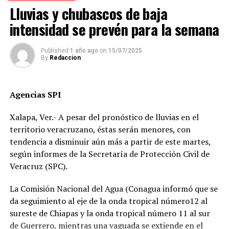
cuando se dirigía a descargar mercancía en el mercado
Lluvias y chubascos de baja
Revolución.
intensidad se prevén para la semana
Pese a que el presunto responsable fue detenido,
familiares de la víctima denuncian que la investigación
Published
1 año ago
on
15/07/2025
By
Redaccion
fue manipulada.
Señalan directamente a la perito Johana Valero Sánchez
Agencias SPI
de alterar la escena del accidente y orientar el peritaje
para responsabilizar al hoy occiso, lo que derivó en la
Xalapa, Ver.- A pesar del pronóstico de lluvias en el
liberación del operador del camión.
territorio veracruzano, éstas serán menores, con
tendencia a disminuir aún más a partir de este martes,
Además, acusan que las solicitudes de videos de las
según informes de la Secretaría de Protección Civil de
cámaras del C4, así como de comercios y viviendas
Veracruz (SPC).
cercanas, han sido ignoradas o negadas. Testigos
presenciales del accidente ahora callan, presuntamente
La Comisión Nacional del Agua (Conagua informó que se
por temor a represalias.
da seguimiento al eje de la onda tropical número12 al
sureste de Chiapas y la onda tropical número 11 al sur
“Hoy fue mi Abraham,
de Guerrero, mientras una vaguada se extiende en el