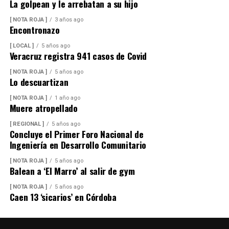
La golpean y le arrebatan a su hijo
[ NOTA ROJA ]
3 años ago
Encontronazo
[ LOCAL ]
5 años ago
Veracruz registra 941 casos de Covid
[ NOTA ROJA ]
5 años ago
Lo descuartizan
[ NOTA ROJA ]
1 año ago
Muere atropellado
[ REGIONAL ]
5 años ago
Concluye el Primer Foro Nacional de
Ingeniería en Desarrollo Comunitario
[ NOTA ROJA ]
5 años ago
Balean a ‘El Marro’ al salir de gym
[ NOTA ROJA ]
5 años ago
Caen 13 ‘sicarios’ en Córdoba