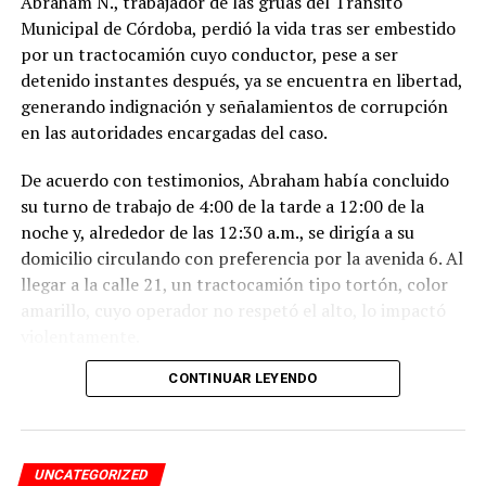
Abraham N., trabajador de las grúas del Tránsito
Municipal de Córdoba, perdió la vida tras ser embestido
por un tractocamión cuyo conductor, pese a ser
detenido instantes después, ya se encuentra en libertad,
generando indignación y señalamientos de corrupción
en las autoridades encargadas del caso.
De acuerdo con testimonios, Abraham había concluido
su turno de trabajo de 4:00 de la tarde a 12:00 de la
noche y, alrededor de las 12:30 a.m., se dirigía a su
domicilio circulando con preferencia por la avenida 6. Al
llegar a la calle 21, un tractocamión tipo tortón, color
amarillo, cuyo operador no respetó el alto, lo impactó
violentamente.
CONTINUAR LEYENDO
El conductor, identificado como Adán “N.”, de
aproximadamente 45 años, intentó darse a la fuga, pero
fue interceptado por taxistas y jóvenes del Modelogar
en la avenida 12, entre calles 7 y 9, en la colonia Centro,
UNCATEGORIZED