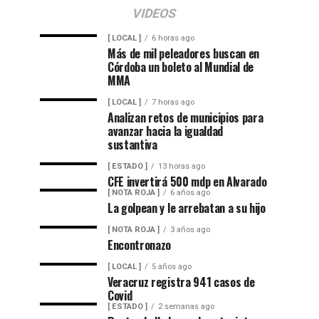
VIDEOS
[ LOCAL ]
6 horas ago
Más de mil peleadores buscan en
Córdoba un boleto al Mundial de
MMA
[ LOCAL ]
7 horas ago
Analizan retos de municipios para
avanzar hacia la igualdad
sustantiva
[ ESTADO ]
13 horas ago
CFE invertirá 500 mdp en Alvarado
[ NOTA ROJA ]
6 años ago
La golpean y le arrebatan a su hijo
[ NOTA ROJA ]
3 años ago
Encontronazo
[ LOCAL ]
5 años ago
Veracruz registra 941 casos de
Covid
[ ESTADO ]
2 semanas ago