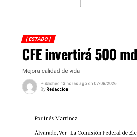
[ ESTADO ]
CFE invertirá 500 md
Mejora calidad de vida
Published
13 horas ago
on
07/08/2026
By
Redaccion
Por Inés Martinez
Álvarado, Ver.- La Comisión Federal de Ele