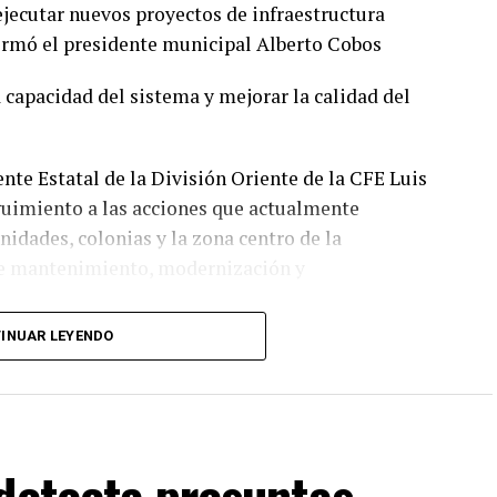
ejecutar nuevos proyectos de infraestructura
formó el presidente municipal Alberto Cobos
la capacidad del sistema y mejorar la calidad del
nte Estatal de la División Oriente de la CFE Luis
guimiento a las acciones que actualmente
nidades, colonias y la zona centro de la
de mantenimiento, modernización y
INUAR LEYENDO
nformó que las interrupciones programadas en el
últimos días obedecen a maniobras técnicas
obras, las cuales permitirán brindar un servicio más
detecta presuntas
os principales acuerdos alcanzados destaca la