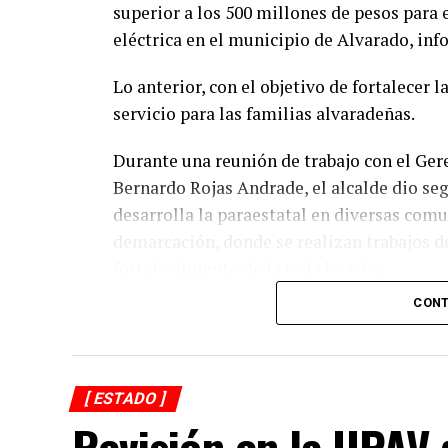
superior a los 500 millones de pesos para 
eléctrica en el municipio de Alvarado, in
Lo anterior, con el objetivo de fortalecer 
servicio para las familias alvaradeñas.
Durante una reunión de trabajo con el Gere
Bernardo Rojas Andrade, el alcalde dio se
desarrolla la paraestatal en diversas comu
demarcación, donde se realizan trabajos 
fortalecimiento de la red eléctrica.
CONT
En ese sentido, el representante de CFE i
suministro de energía registradas en los 
indispensables para la ejecución de estas 
eficiente, confiable y de mayor calidad.
[ ESTADO ]
Revisión en la UPAV 
Asimismo el munícipe, refirió que entre l