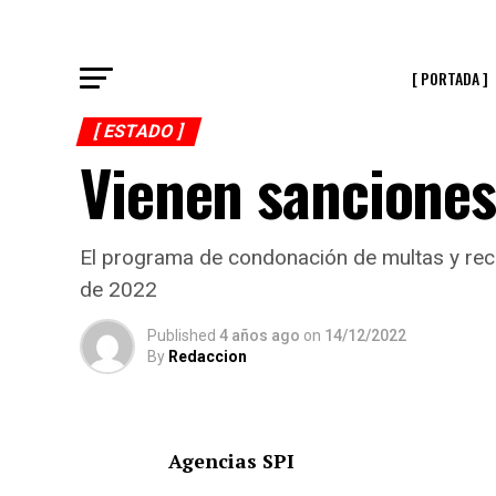
[ PORTADA ]
[ ESTADO ]
Vienen sanciones
El programa de condonación de multas y recar
de 2022
Published
4 años ago
on
14/12/2022
By
Redaccion
Agencias SPI