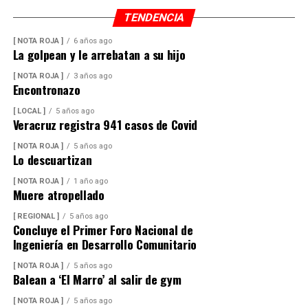
TENDENCIA
[ NOTA ROJA ]
6 años ago
La golpean y le arrebatan a su hijo
[ NOTA ROJA ]
3 años ago
Encontronazo
[ LOCAL ]
5 años ago
Veracruz registra 941 casos de Covid
[ NOTA ROJA ]
5 años ago
Lo descuartizan
[ NOTA ROJA ]
1 año ago
Muere atropellado
[ REGIONAL ]
5 años ago
Concluye el Primer Foro Nacional de
Ingeniería en Desarrollo Comunitario
[ NOTA ROJA ]
5 años ago
Balean a ‘El Marro’ al salir de gym
[ NOTA ROJA ]
5 años ago