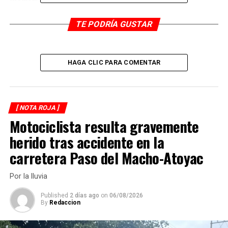
TE PODRÍA GUSTAR
RELATED TOPICS:
DESPUÉS
Asaltan a gaseros en Tomatlán
HAGA CLIC PARA COMENTAR
ANTES
Les roban y los golpean
[ NOTA ROJA ]
Motociclista resulta gravemente
herido tras accidente en la
carretera Paso del Macho-Atoyac
Por la lluvia
Published
2 días ago
on
06/08/2026
By
Redaccion