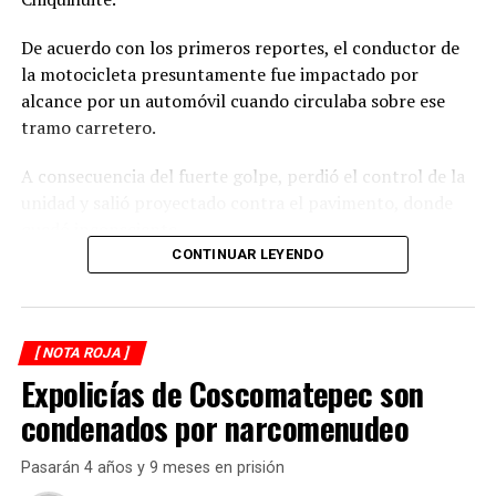
De acuerdo con los primeros reportes, el conductor de
la motocicleta presuntamente fue impactado por
alcance por un automóvil cuando circulaba sobre ese
tramo carretero.
A consecuencia del fuerte golpe, perdió el control de la
unidad y salió proyectado contra el pavimento, donde
quedó inconsciente.
CONTINUAR LEYENDO
Testigos del accidente solicitaron de inmediato el apoyo
de los cuerpos de emergencia al percatarse de que el
motociclista permanecía inmóvil sobre la carpeta
[ NOTA ROJA ]
asfáltica, mientras otros automovilistas redujeron la
Expolicías de Coscomatepec son
velocidad para evitar otro percance.
condenados por narcomenudeo
Al sitio arribaron paramédicos de Protección Civil de
Atoyac, quienes brindaron los primeros auxilios al
Pasarán 4 años y 9 meses en prisión
lesionado y, tras estabilizarlo, lo trasladaron de urgencia