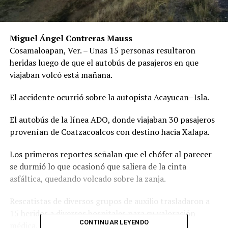
Miguel Ángel Contreras Mauss
Cosamaloapan, Ver. – Unas 15 personas resultaron
heridas luego de que el autobús de pasajeros en que
viajaban volcó está mañana.
El accidente ocurrió sobre la autopista Acayucan–Isla.
El autobús de la línea ADO, donde viajaban 30 pasajeros
provenían de Coatzacoalcos con destino hacia Xalapa.
Los primeros reportes señalan que el chófer al parecer
se durmió lo que ocasionó que saliera de la cinta
asfáltica, quedando volcado sobre la zanja.
Rescatistas de diversos grupos de auxilio trasladaron a
15 heridos a diversos hospitales para su valoración
CONTINUAR LEYENDO
médica.