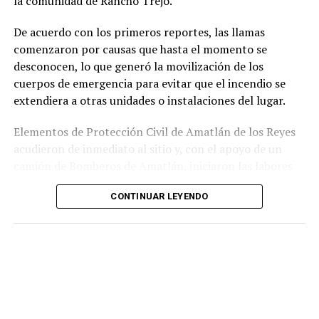
la comunidad de Rancho Trejo.
relacionados con la posesión de droga y el
incumplimiento de sus funciones como servidores
De acuerdo con los primeros reportes, las llamas
públicos.
comenzaron por causas que hasta el momento se
desconocen, lo que generó la movilización de los
cuerpos de emergencia para evitar que el incendio se
extendiera a otras unidades o instalaciones del lugar.
Elementos de Protección Civil de Amatlán de los Reyes
acudieron de inmediato al sitio y, con el apoyo de un
camión de Bomberos de Amatlán, iniciaron las labores
para sofocar el fuego, logrando controlar la emergencia
CONTINUAR LEYENDO
tras varios minutos de trabajo.
Como resultado del siniestro, dos camionetas quedaron
con daños totales a consecuencia de las llamas. No se
reportaron personas lesionadas ni fue necesario evacuar
la zona.
Las autoridades realizaron una inspección en el