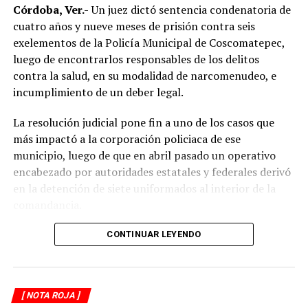
límites de velocidad y aumentar la distancia de
Córdoba, Ver.-
Un juez dictó sentencia condenatoria de
seguridad entre vehículos, especialmente durante la
cuatro años y nueve meses de prisión contra seis
temporada de lluvias, cuando el riesgo de accidentes se
exelementos de la Policía Municipal de Coscomatepec,
incrementa en las carreteras de la región.
luego de encontrarlos responsables de los delitos
contra la salud, en su modalidad de narcomenudeo, e
La circulación en la zona se vio afectada por algunos
incumplimiento de un deber legal.
minutos mientras se realizaban las labores de auxilio y el
levantamiento de indicios por parte de las autoridades.
La resolución judicial pone fin a uno de los casos que
Posteriormente, el tránsito fue restablecido de manera
más impactó a la corporación policiaca de ese
normal.
municipio, luego de que en abril pasado un operativo
encabezado por autoridades estatales y federales derivó
en la detención de siete uniformados al interior de la
comandancia.
La intervención se realizó el 10 de abril mediante un
CONTINUAR LEYENDO
despliegue conjunto de agentes de la Policía Ministerial,
elementos de la Secretaría de Marina (Semar) y de la
Secretaría de Seguridad Pública (SSP), quienes
[ NOTA ROJA ]
ejecutaron una revisión en las instalaciones de la