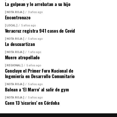
La golpean y le arrebatan a su hijo
[ NOTA ROJA ]
3 años ago
Encontronazo
[ LOCAL ]
5 años ago
Veracruz registra 941 casos de Covid
[ NOTA ROJA ]
5 años ago
Lo descuartizan
[ NOTA ROJA ]
1 año ago
Muere atropellado
[ REGIONAL ]
5 años ago
Concluye el Primer Foro Nacional de
Ingeniería en Desarrollo Comunitario
[ NOTA ROJA ]
5 años ago
Balean a ‘El Marro’ al salir de gym
[ NOTA ROJA ]
5 años ago
Caen 13 ‘sicarios’ en Córdoba