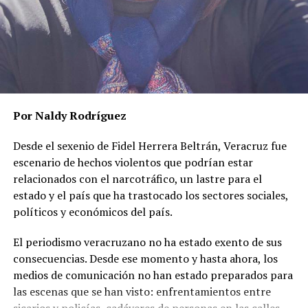
emocionales.
Twitter: @yeyocontreras
De manera sucinta, esto fue lo que encontró:
RELATED TOPICS:
“proporciona información detallada sobre el uso de
sustancias tóxicas, conductas de riesgo y cómo atentar
DESPUÉS
De primera mano Tajín: Cuitláhuac, aprendiz de tirano
contra la propia vida”.
Por Naldy Rodríguez
ANTES
Una persona empática, en lo emocional y cognitivo,
ColumnaSinNombre: En lo que acabó Corredor
alertaría a sus progenitores o daría orientación para
Transoceánico Patito: se desaparecen defraudadores
Desde el sexenio de Fidel Herrera Beltrán, Veracruz fue
evitar prácticas riesgosas. Pero de ninguna manera
escenario de hechos violentos que podrían estar
brindaría información de cómo vulnerar su integridad.
relacionados con el narcotráfico, un lastre para el
estado y el país que ha trastocado los sectores sociales,
Con el uso de toda herramienta tecnológica, sobre todo
políticos y económicos del país.
de IA, la niñez y adolescencia debe tener el
acompañamiento y orientación de un adulto
El periodismo veracruzano no ha estado exento de sus
responsable. No podemos esperar que el Chat GTP
consecuencias. Desde ese momento y hasta ahora, los
empatice.
medios de comunicación no han estado preparados para
Twitter @ydlan
las escenas que se han visto: enfrentamientos entre
sicarios y policías, cadáveres de personas en las calles,