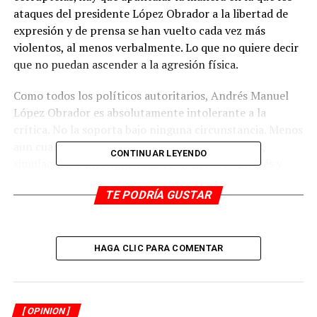
ataques del presidente López Obrador a la libertad de
expresión y de prensa se han vuelto cada vez más
violentos, al menos verbalmente. Lo que no quiere decir
que no puedan ascender a la agresión física.
Como todos los políticos autoritarios, Andrés Manuel
López Obrador es absolutamente intolerante a la
crítica. No la soporta bajo ninguna circunstancia. Menos
aun cuando quedan exhibidas las malas prácticas,
CONTINUAR LEYENDO
simulaciones, incongruencias, conflictos de interés y
hasta corruptelas en las que los protagonistas son sus
TE PODRÍA GUSTAR
allegados o, como ha sido una constante durante su
sexenio, sus familiares.
En lugar de aclarar y/o demostrar fehacientemente que
HAGA CLIC PARA COMENTAR
los reportajes y opiniones periodísticas críticas a su
gobierno son erróneos, contienen equívocos o incluso
falsedades –con medios probatorios concretos-, el
presidente ha decidido utilizar un espacio público, como
[ OPINION ]