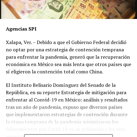
Agencias SPI
Xalapa, Ver. – Debido a que el Gobierno Federal decidió
no optar por una estrategia de contención temprana
para enfrentar la pandemia, generó que la recuperación
económica en México sea más lenta que otros países que
sí eligieron la contención total como China.
El Instituto Belisario Domínguez del Senado de la
República, en su reporte Estrategia de mitigación para
enfrentar al Convid-19 en México: análisis y resultados
tras un año de pandemia, expuso que diversos países
que implementaron estrategias de contención durante
la etapa temprana de la pandemia minimizaron los
fallecimientos por Covid-19 en su población y les está
permitiendo reducir el impacto negativo en sus