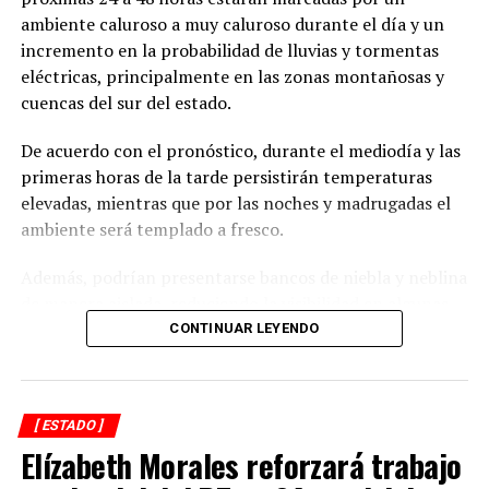
número de contagios oficiales puede ser
ambiente caluroso a muy caluroso durante el día y un
significativamente mayor que la de fallecimientos
incremento en la probabilidad de lluvias y tormentas
oficiales por esta enfermedad.
eléctricas, principalmente en las zonas montañosas y
cuencas del sur del estado.
Lo anterior puede traducirse en una tasa de letalidad
oficial por Covid-19 mayor a la real.
De acuerdo con el pronóstico, durante el mediodía y las
primeras horas de la tarde persistirán temperaturas
elevadas, mientras que por las noches y madrugadas el
RELATED TOPICS:
ambiente será templado a fresco.
DESPUÉS
Cuitláhuac rechaza venganza contra Yunes
Además, podrían presentarse bancos de niebla y neblina
ANTES
de manera aislada, reduciendo la visibilidad en algunas
Personal de salud exige vacunación pareja
carreteras.
CONTINUAR LEYENDO
Las precipitaciones estarán acompañadas de actividad
eléctrica y rachas de viento, por lo que se recomienda a
[ ESTADO ]
la población mantenerse atenta a las actualizaciones del
Elízabeth Morales reforzará trabajo
pronóstico y extremar precauciones en zonas
susceptibles a inundaciones, deslaves o