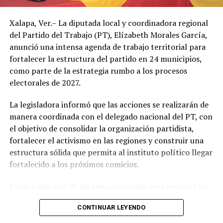
Autoridades de Protección Civil recomendaron evitar la
Xalapa, Ver.– La diputada local y coordinadora regional
exposición prolongada al sol durante las horas de mayor
del Partido del Trabajo (PT), Elízabeth Morales García,
radiación, mantenerse hidratado y tomar precauciones
anunció una intensa agenda de trabajo territorial para
ante posibles tormentas eléctricas, especialmente en
fortalecer la estructura del partido en 24 municipios,
regiones montañosas y del sur de Veracruz.
como parte de la estrategia rumbo a los procesos
electorales de 2027.
La legisladora informó que las acciones se realizarán de
manera coordinada con el delegado nacional del PT, con
el objetivo de consolidar la organización partidista,
fortalecer el activismo en las regiones y construir una
estructura sólida que permita al instituto político llegar
fortalecido a los próximos comicios.
Explicó que uno de los ejes principales será recorrer los
municipios que integran su coordinación para revisar el
CONTINUAR LEYENDO
funcionamiento de los comités municipales surgidos de
los congresos internos, detectar áreas de oportunidad y