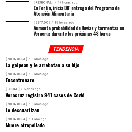
[ REGIONAL ]
17 horas ago
En Fortín, inicia DIF entrega del Programa de
Atención Alimentaria
[ ESTADO ]
18 horas ago
Aumenta probabilidad de lluvias y tormentas en
Veracruz durante las próximas 48 horas
TENDENCIA
[ NOTA ROJA ]
6 años ago
La golpean y le arrebatan a su hijo
[ NOTA ROJA ]
3 años ago
Encontronazo
[ LOCAL ]
5 años ago
Veracruz registra 941 casos de Covid
[ NOTA ROJA ]
5 años ago
Lo descuartizan
[ NOTA ROJA ]
1 año ago
Muere atropellado