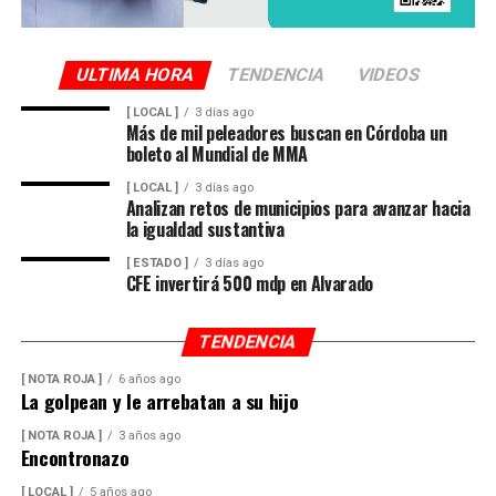
de respuesta rápida y observar su entorno por posibles
derrumbes, deslaves y deslizamiento de laderas.
ULTIMA HORA
TENDENCIA
VIDEOS
Además de conducir con precaución por disminución de
[ LOCAL ]
3 días ago
la visibilidad y anegamientos urbanos, viento arrachado,
Más de mil peleadores buscan en Córdoba un
descargas eléctricas y probables granizadas en áreas de
boleto al Mundial de MMA
tormenta, entre otros efectos negativos.
[ LOCAL ]
3 días ago
Analizan retos de municipios para avanzar hacia
la igualdad sustantiva
[ ESTADO ]
3 días ago
CFE invertirá 500 mdp en Alvarado
TENDENCIA
[ NOTA ROJA ]
6 años ago
La golpean y le arrebatan a su hijo
[ NOTA ROJA ]
3 años ago
Encontronazo
[ LOCAL ]
5 años ago