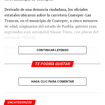
Derivado de una denuncia ciudadana, los oficiales
estatales ubicaron sobre la carretera Coatepec-Las
Trancas, en el municipio de Coatepec, a cinco menores
de edad, originarios del estado de Puebla, quienes eran
ingresados a un automóvil Nissan Tsuru, con placas del
estado de Tlaxcala.
En el sitio se encontraban Martín “N” y Herminia “N”,
CONTINUAR LEYENDO
quienes al notar la presencia policiaca intentaron darse
a la fuga; sin embargo fueron intervenidos.
TE PODRÍA GUSTAR
Los niños negaron que fueran sus tutores y señalaron a
los detenidos como los responsables de trasladarlos a
diversos lugares, por lo que pidieron apoyo para
HAGA CLIC PARA COMENTAR
regresar a su lugar de origen.
Los menores recibieron atención médica y alimenticia,
posteriormente junto con las personas detenidas,
UNCATEGORIZED