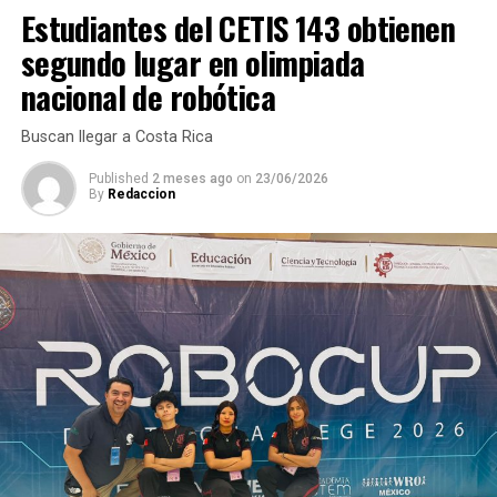
fueron entregados a las autoridades competentes para
Estudiantes del CETIS 143 obtienen
las indagatorias correspondientes.
segundo lugar en olimpiada
nacional de robótica
RELATED TOPICS:
DESPUÉS
Buscan llegar a Costa Rica
Muere arrollado por tráiler
Published
2 meses ago
on
23/06/2026
ANTES
By
Redaccion
Ofertarán plazas para laborar en EU