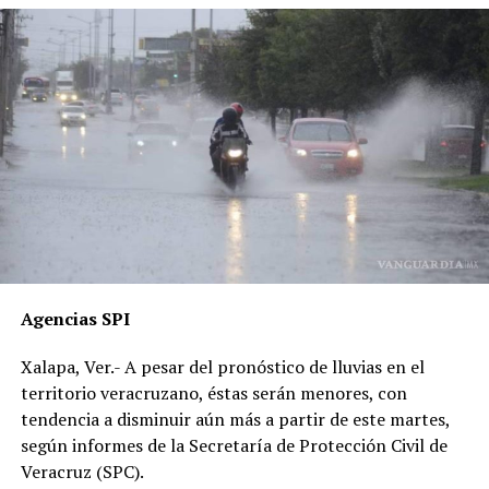
Señalan directamente a la perito Johana Valero Sánchez
de alterar la escena del accidente y orientar el peritaje
para responsabilizar al hoy occiso, lo que derivó en la
liberación del operador del camión.
Además, acusan que las solicitudes de videos de las
cámaras del C4, así como de comercios y viviendas
cercanas, han sido ignoradas o negadas. Testigos
presenciales del accidente ahora callan, presuntamente
por temor a represalias.
“Hoy fue mi Abraham,
Agencias SPI
mañana puede ser alguien
Xalapa, Ver.- A pesar del pronóstico de lluvias en el
de tu familia. El homicida
territorio veracruzano, éstas serán menores, con
sigue libre y operando en
tendencia a disminuir aún más a partir de este martes,
según informes de la Secretaría de Protección Civil de
las carreteras”, expresó un
Veracruz (SPC).