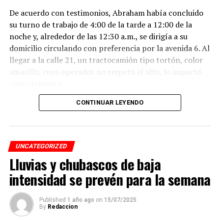
De acuerdo con testimonios, Abraham había concluido
su turno de trabajo de 4:00 de la tarde a 12:00 de la
noche y, alrededor de las 12:30 a.m., se dirigía a su
domicilio circulando con preferencia por la avenida 6. Al
llegar a la calle 21, un tractocamión tipo tortón, color
amarillo, cuyo operador no respetó el alto, lo impactó
violentamente.
CONTINUAR LEYENDO
El conductor, identificado como Adán “N.”, de
aproximadamente 45 años, intentó darse a la fuga, pero
fue interceptado por taxistas y jóvenes del Modelogar
en la avenida 12, entre calles 7 y 9, en la colonia Centro,
UNCATEGORIZED
cuando se dirigía a descargar mercancía en el mercado
Lluvias y chubascos de baja
Revolución.
intensidad se prevén para la semana
Pese a que el presunto responsable fue detenido,
familiares de la víctima denuncian que la investigación
Published
1 año ago
on
15/07/2025
By
Redaccion
fue manipulada.