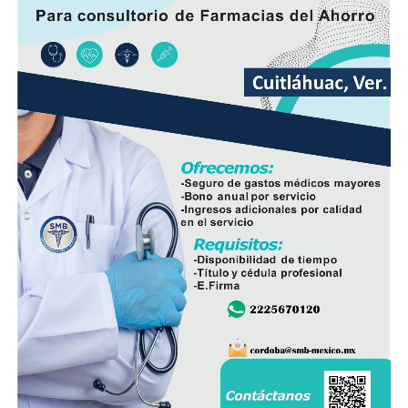
En las siguientes 24 a 48 horas, se espera desarrollo de
nubosidad con lluvias y tormentas matutinas en el
litoral, condiciones que se extenderán por la tarde y
noche a regiones de montaña.
Las lluvias se estiman acumulados de 5 a 20 milímetros
por metro cuadrado (mm) y máximos de hasta 30 mm en
cuencas del sur y en zonas de montañas y; temperaturas
diurnas serán altas y el ambiente cálido, pero fresco por
la noche.
El viento será del Sureste, Este y Noreste de 20 a 35
kilómetros por hora (km/h), con rachas en el litoral y en
zonas de tormenta.
Asimismo, se pronostica la llegada de otra onda tropical
entre viernes y fin de semana.
Finalmente, la SPC de Veracruz recomienda a la
población vigilar el comportamiento de ríos y arroyos