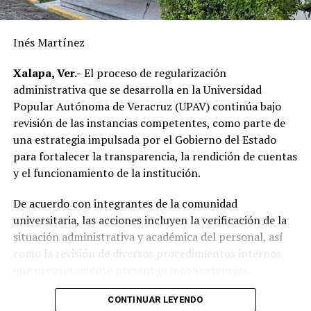
supera la realizada durante los últimos diez años,
reflejando el resultado de las gestiones emprendidas por
la actual administración municipal para atender una de
Inés Martínez
las principales demandas de la población.
Xalapa, Ver.-
El proceso de regularización
“Mejorar el servicio de energía eléctrica ha sido una
administrativa que se desarrolla en la Universidad
prioridad desde el inicio de mi gobierno y continuaremos
Popular Autónoma de Veracruz (UPAV) continúa bajo
gestionando recursos y proyectos que contribuyan al
revisión de las instancias competentes, como parte de
desarrollo del municipio y al bienestar de las familias
una estrategia impulsada por el Gobierno del Estado
alvaradeñas”.
para fortalecer la transparencia, la rendición de cuentas
y el funcionamiento de la institución.
Por último, reconoció y agradeció a la gobernadora del
estado, Rocío Nahle García, por el respaldo brindado a
De acuerdo con integrantes de la comunidad
Alvarado, así como a personal directivo de la CFE por la
universitaria, las acciones incluyen la verificación de la
disposición y coordinación institucional para impulsar
situación administrativa y académica del personal, así
estas importantes acciones en beneficio del municipio.
como la revisión de diversos procedimientos internos
que presuntamente presentan inconsistencias.
Entre los aspectos que son objeto de análisis se
CONTINUAR LEYENDO