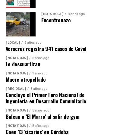
[ NOTA ROJA ]
3 años ago
Encontronazo
[ LOCAL ]
5 años ago
Veracruz registra 941 casos de Covid
[ NOTA ROJA ]
5 años ago
Lo descuartizan
[ NOTA ROJA ]
1 año ago
Muere atropellado
[ REGIONAL ]
5 años ago
Concluye el Primer Foro Nacional de
Ingeniería en Desarrollo Comunitario
[ NOTA ROJA ]
5 años ago
Balean a ‘El Marro’ al salir de gym
[ NOTA ROJA ]
5 años ago
Caen 13 ‘sicarios’ en Córdoba