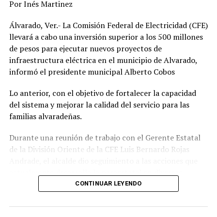
Por Inés Martinez
“…el punto final de un continuo de formas múltiples,
sobrepuestas e interconectadas de violencia de género”.
Álvarado, Ver.- La Comisión Federal de Electricidad (CFE)
llevará a cabo una inversión superior a los 500 millones
Y, como expresó la directora ejecutiva de ONU Mujeres,
de pesos para ejecutar nuevos proyectos de
Sima Bahous en la presentación del informe Asesinatos
infraestructura eléctrica en el municipio de Alvarado,
de mujeres y niñas por razones de género
informó el presidente municipal Alberto Cobos
(femicidio/feminicidio), que detrás de cada cifra, de cada
dato, está la historia de una niña, de una adolescente
Lo anterior, con el objetivo de fortalecer la capacidad
que fue asesinada por razones de género, por razones
del sistema y mejorar la calidad del servicio para las
misóginas, es decir, por el hecho de ser mujer.
familias alvaradeñas.
Durante una reunión de trabajo con el Gerente Estatal
RELATED TOPICS:
FEATURED
de la División Oriente de la CFE Luis Bernardo Rojas
DESPUÉS
Andrade, el alcalde dio seguimiento a las acciones que
Lluvias y tormentas en fin de semana
actualmente desarrolla la paraestatal en diversas
ANTES
comunidades, colonias y la zona centro de la
CONTINUAR LEYENDO
Veracruz en el top ten de atrocidades
demarcación, donde se realizan trabajos de
mantenimiento, modernización y fortalecimiento de la