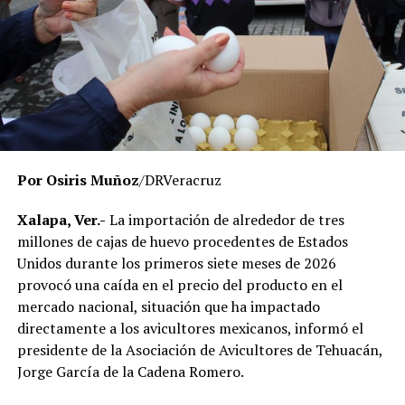
transparencia, privilegiando el servicio que se brinda a
miles de estudiantes en la entidad.
El Gobierno del Estado ha reiterado que las
investigaciones se desarrollan con apego a la ley y
respetando el debido proceso, por lo que hasta el
momento no existe una determinación definitiva sobre
responsabilidades individuales.
Por Osiris Muñoz
/DRVeracruz
No obstante, docentes que solicitaron el anonimato
señalaron que un grupo de profesores ha manifestado
Xalapa, Ver.-
La importación de alrededor de tres
su inconformidad con el proceso de revisión, al
millones de cajas de huevo procedentes de Estados
considerar que las investigaciones podrían afectar
Unidos durante los primeros siete meses de 2026
intereses al interior de la institución.
provocó una caída en el precio del producto en el
mercado nacional, situación que ha impactado
De acuerdo con esos testimonios, el grupo identificado
directamente a los avicultores mexicanos, informó el
como
Movimiento Estatal UPAV
, integrado
presidente de la Asociación de Avicultores de Tehuacán,
públicamente por Verónica Sánchez Ramos, Mauricio
Jorge García de la Cadena Romero.
Tapia Tentle, Elsa Andrea Maldonado Alemán, Silvia